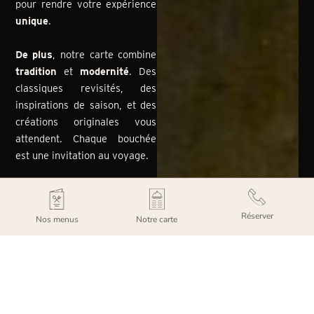
pour rendre votre expérience
unique
.
De plus
, notre carte combine
tradition
et
modernité
. Des
classiques revisités, des
inspirations de saison, et des
créations originales vous
attendent. Chaque bouchée
est une invitation au voyage.
Enfin, pour prolonger
l’expérience, découvrez notre
Réserver
Nos menus
Notre carte
espace lounge
. Dès 18h, ce
coin cosy vous accueille pour
des instants gourmands et
conviviaux. Dégustez des
planches gourmandes
,
accompagnées de nos vins et