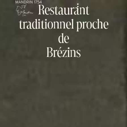
MANDRIN 1754
Aller
Restaurant
au
contenu
traditionnel proche
de
Brézins