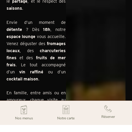
le
partage
, et le respect des
saisons
.
Envie d’un moment de
détente
? Dès
18h
, notre
espace lounge
vous accueille.
Venez déguster des
fromages
locaux
, des
charcuteries
fines
et des
fruits de mer
frais
. Le tout accompagné
d’un
vin raffiné
ou d’un
cocktail maison
.
En famille, entre amis ou en
amoureux, chaque visite au
Mandrin 1754
devient un
souvenir inoubliable
.
Réserver
Nos menus
Notre carte
À bientôt dans notre