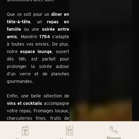
Que ce soit pour un
dîner en
tête-à-tête
, un
repas en
famille
ou une
soirée entre
amis
, Mandrin
1754
s’adapte
à toutes vos envies. De plus,
notre
espace lounge
, ouvert
dès 18h, est parfait pour
prolonger la soirée autour
d’un verre et de planches
gourmandes.
Enfin, une belle sélection de
vins et cocktails
accompagne
votre repas. Fromages locaux,
charcuteries fines, fruits de
mer… il y en a pour tous les
goûts.
Réserver